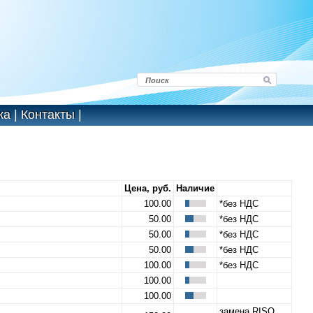
ка
|
Контакты
|
Цена, руб.
Наличие
100.00
*без НДС
50.00
*без НДС
50.00
*без НДС
50.00
*без НДС
100.00
*без НДС
100.00
100.00
замена RISO