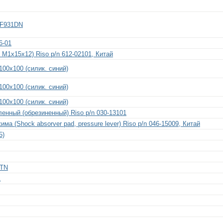
5F931DN
6-01
M1x15x12) Riso p/n 612-02101, Китай
100x100 (силик. синий)
100x100 (силик. синий)
100x100 (силик. синий)
енный (обрезиненный) Riso p/n 030-13101
а (Shock absorver pad, pressure lever) Riso p/n 046-15009, Китай
5)
NTN
L