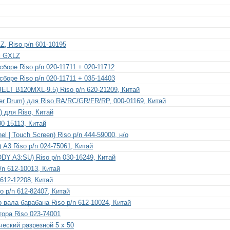
 Riso p/n 601-10195
м GXLZ
боре Riso p/n 020-11711 + 020-11712
боре Riso p/n 020-11711 + 035-14403
ELT B120MXL-9.5) Riso p/n 620-21209, Китай
ler Drum) для Riso RA/RC/GR/FR/RP, 000-01169, Китай
) для Riso, Китай
30-15113, Китай
l | Touch Screen) Riso p/n 444-59000, н/о
 А3 Riso p/n 024-75061, Китай
Y A3:SU) Riso p/n 030-16249, Китай
n 612-10013, Китай
612-12208, Китай
p/n 612-82407, Китай
вала барабана Riso p/n 612-10024, Китай
ора Riso 023-74001
еский разрезной 5 x 50