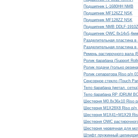
Подшипник L-1680HH NMB
Подшипник MF126ZZ NSK
Подшипник MF128ZZ NSK
Подшипник NMB DDLF-1910ZZ,
Подшипник OWC 8x14x5,4м
Разделительная пластина в с
Разделительная пластина в с
Ремень растирочного вала (B
Ролик барабана (Support Rol
Ролик подачи (только резина
Ролик сепаратора Riso p/n 0
Сенсорное стекло (Touch Pane
Тело барабана (метал. сетка)
Тело барабана RP (DRUM BOD
Шестерня M0.8x36x10 Riso p/
Шестерня M1X28X8 Riso p/n 
Шестерня M1X41+M1X29 Riso 
Шестерня OWC растирочного 
Шестерня червячная для мот
Штифт пружинный цилиндрич