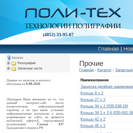
(4852) 33-95-07
Главная
|
Нов
Каталог
Прочие
Ризография
Запасные части
Главная
-
Каталог
-
Запасные
Наименование
Данные по наличию в каталоге
актуальны на
6.08.2026
Защелка двойная шариковая,
Кольцо 8 x 2
Обращаем Ваше внимание на то, что
Кольцо 27 х 2
данный интернет-сайт носит
Кольцо 34 x 2 (035-038-19)
исключительно информационный
характер и ни при каких условиях
Кольцо 34,1 х 3,6 (035-041-36
информационные материалы и цены,
размещенные на сайте, не являются
Кольцо 42 x 2
публичной офертой, определяемой
положениями
Статьи 437
Кольцо 45 x 2
Гражданского кодекса РФ.