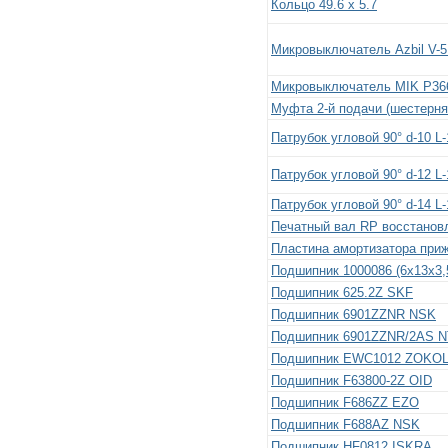
Кольцо 49.6 x 5.7
Микровыключатель Azbil V-
Микровыключатель MIK P36
Муфта 2-й подачи (шестерня 
Патрубок угловой 90° d-10 L-
Патрубок угловой 90° d-12 L-
Патрубок угловой 90° d-14 L-
Печатный вал RP восстановл
Пластина амортизатора прижим
Подшипник 1000086 (6x13x3,
Подшипник 625.2Z SKF
Подшипник 6901ZZNR NSK
Подшипник 6901ZZNR/2AS 
Подшипник EWC1012 ZOKO
Подшипник F63800-2Z OID
Подшипник F686ZZ EZO
Подшипник F688AZ NSK
Подшипник HF0812 ISKRA