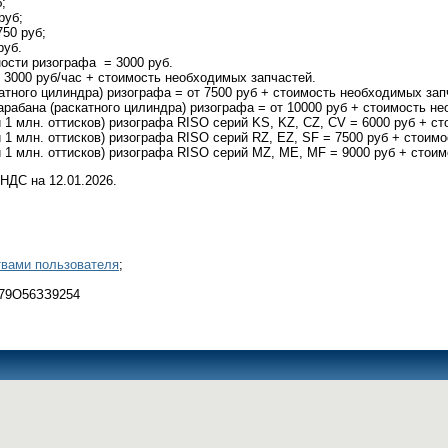
;
руб;
50 руб;
руб.
ости ризографа = 3000 руб.
 3000 руб/час + стоимость необходимых запчастей.
атного цилиндра) ризографа = от 7500 руб + стоимость необходимых зап
рабана (раскатного цилиндра) ризографа = от 10000 руб + стоимость н
1 млн. оттисков) ризографа RISO серий KS, KZ, CZ, CV = 6000 руб + с
1 млн. оттисков) ризографа RISO серий RZ, EZ, SF = 7500 руб + стоим
1 млн. оттисков) ризографа RISO серий MZ, ME, MF = 9000 руб + стои
 НДС на 12.01.2026.
вами пользователя
;
+79O56ЗЗ9254