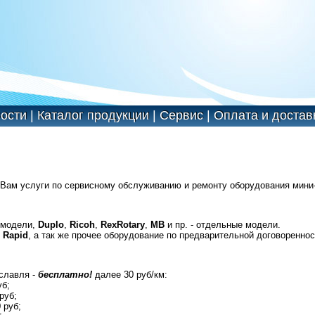
ости
|
Каталог продукции
|
Сервис
|
Оплата и достав
Вам услуги по сервисному обслуживанию и ремонту оборудования мини
 модели,
Duplo
,
Ricoh
,
RexRotary
,
MB
и пр. - отдельные модели.
ы
Rapid
, а так же прочее оборудование по предварительной договореннос
славля -
бесплатно!
далее 30 руб/км:
уб;
 руб;
 руб;