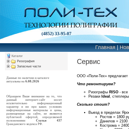
(4852) 33-95-07
Главная
|
Нов
Каталог
Сервис
Ризография
Запасные части
ООО «Поли-Тех» предлагает 
Данные по наличию в каталоге
актуальны на
6.08.2026
Что ремонтируем?
Ризографы
RISO
- все
Резаки
Ideal
, cтеплер
Обращаем Ваше внимание на то, что
данный интернет-сайт носит
исключительно информационный
Сколько стоит?
характер и ни при каких условиях
информационные материалы и цены,
Выезд в пределах Яро
размещенные на сайте, не являются
Ростов = 1800 р
публичной офертой, определяемой
положениями
Статьи 437
Данилов = 2100
Гражданского кодекса РФ.
Кострома = 2400