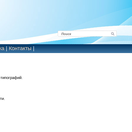
ка
|
Контакты
|
-типографий.
ти.