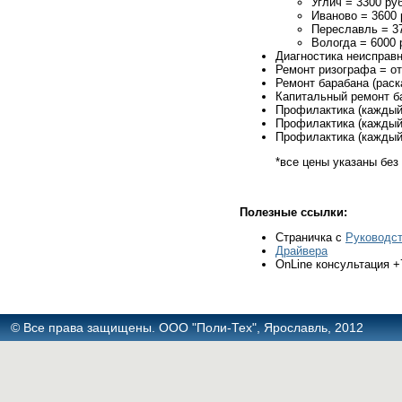
Углич = 3300 руб
Иваново = 3600 
Переславль = 37
Вологда = 6000 
Диагностика неисправн
Ремонт ризографа = от
Ремонт барабана (раск
Капитальный ремонт ба
Профилактика (каждый 
Профилактика (каждый 
Профилактика (каждый 
*все цены указаны без
Полезные ссылки:
Страничка с
Руководст
Драйвера
OnLine консультация 
© Все права защищены. ООО "Поли-Тех", Ярославль, 2012