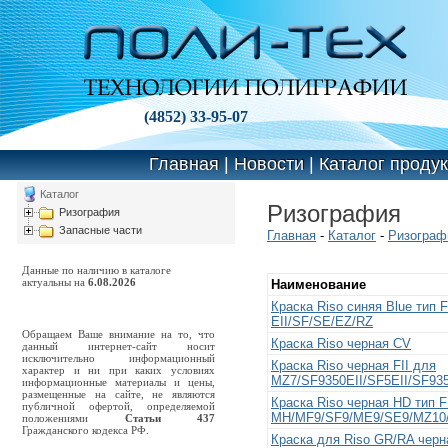
(4852) 33-95-07
Главная
|
Новости
|
Каталог проду
Каталог
Ризография
Ризография
Запасные части
Главная
-
Каталог
-
Ризограф
Данные по наличию в каталоге
актуальны на
6.08.2026
Наименование
Краска Riso синяя Blue тип
EII/SF/SE/EZ/RZ
Обращаем Ваше внимание на то, что
Краска Riso черная CV
данный интернет-сайт носит
исключительно информационный
Краска Riso черная FII для
характер и ни при каких условиях
MZ7/SF9350EII/SF5EII/SF935
информационные материалы и цены,
размещенные на сайте, не являются
Краска Riso черная HD тип F
публичной офертой, определяемой
MH/MF9/SF9/ME9/SE9/MZ10
положениями
Статьи 437
Гражданского кодекса РФ.
Краска для Riso GR/RA черн