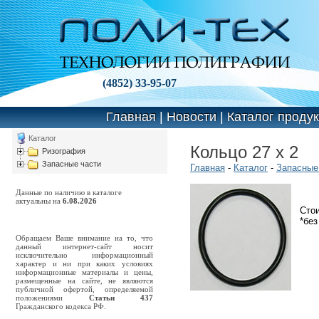
(4852) 33-95-07
Главная
|
Новости
|
Каталог проду
Каталог
Кольцо 27 х 2
Ризография
Запасные части
Главная
-
Каталог
-
Запасные
Данные по наличию в каталоге
актуальны на
6.08.2026
Сто
*бе
Обращаем Ваше внимание на то, что
данный интернет-сайт носит
исключительно информационный
характер и ни при каких условиях
информационные материалы и цены,
размещенные на сайте, не являются
публичной офертой, определяемой
положениями
Статьи 437
Гражданского кодекса РФ.